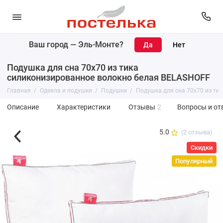
Ваш город —
Эль-Монте
?
Подушка для сна 70х70 из тика
силиконизированное волокно белая BELASHOFF
Главная
Одеяла и подушки
Подушки
Подушка для сна 70х70 из ти
Описание
Характеристики
Отзывы
2
Вопросы и от
5.0
(2 отзыва)
Скидки
Популярный