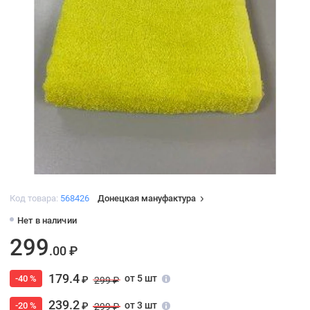
Код товара:
568426
Донецкая мануфактура
Нет в наличии
299
.00 ₽
179.4
от 5 шт
-40 %
₽
299 ₽
239.2
от 3 шт
-20 %
₽
299 ₽