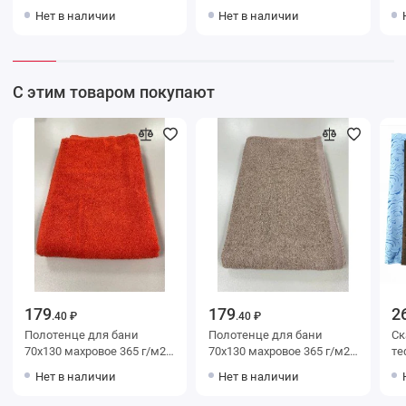
синее Донецкая
синее Донецкая
голуб
Нет в наличии
Нет в наличии
мануфактура
мануфактура
ма
С этим товаром покупают
179
179
2
.40 ₽
.40 ₽
Полотенце для бани
Полотенце для бани
Скате
70х130 махровое 365 г/м2
70х130 махровое 365 г/м2
красное Донецкая
коричневое Донецкая
Нет в наличии
Нет в наличии
мануфактура
мануфактура