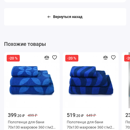
Вернуться назад
Похожие товары
-20 %
-20 %
-2
399
519
2
499 ₽
649 ₽
.20 ₽
.20 ₽
Полотенце для бани
Полотенце для бани
Поло
70х130 махровое 360 г/м2
70х130 махровое 360 г/м2
70х130 м