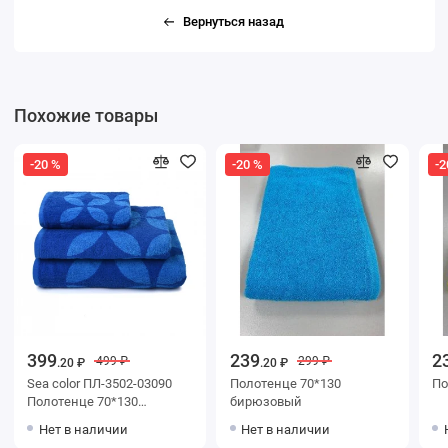
Вернуться назад
Похожие товары
-20 %
-20 %
-2
399
239
2
499 ₽
299 ₽
.20 ₽
.20 ₽
Sea color ПЛ-3502-03090
Полотенце 70*130
По
Полотенце 70*130
бирюзовый
цв.10000
Нет в наличии
Нет в наличии