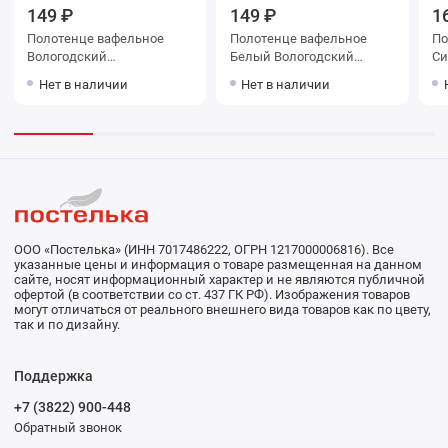
149 ₽
149 ₽
1
Полотенце вафельное
Полотенце вафельное
Поло
Вологодский
Белый Вологодский
Синий 
Текстильный Комбинат
Текстильный Комбинат
Те
Нет в наличии
Нет в наличии
ООО «Постелька» (ИНН 7017486222, ОГРН 1217000006816). Все
указанные цены и информация о товаре размещенная на данном
сайте, носят информационный характер и не являются публичной
офертой (в соответствии со ст. 437 ГК РФ). Изображения товаров
могут отличаться от реального внешнего вида товаров как по цвету,
так и по дизайну.
Поддержка
+7 (3822) 900-448
Обратный звонок