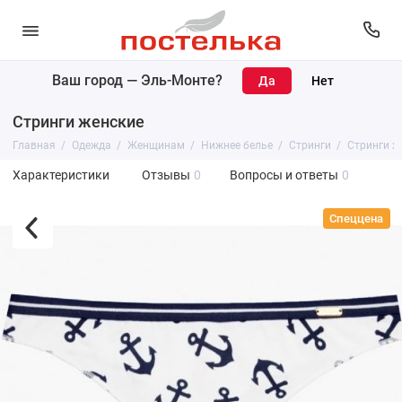
Ваш город —
Эль-Монте
?
Стринги женские
Главная
Одежда
Женщинам
Нижнее белье
Стринги
Стринги ж
Характеристики
Отзывы
0
Вопросы и ответы
0
Спеццена