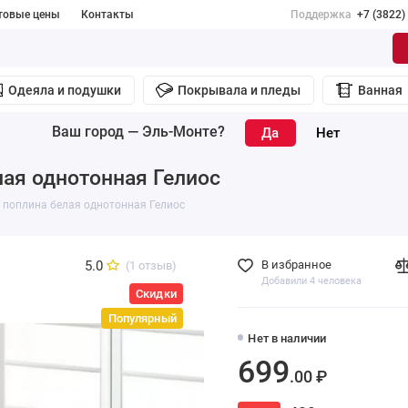
товые цены
Контакты
Поддержка
+7 (3822)
Одеяла и подушки
Покрывала и пледы
Ванная
Ваш город —
Эль-Монте
?
лая однотонная Гелиос
 поплина белая однотонная Гелиос
5.0
В избранное
(1 отзыв)
Добавили 4 человека
Скидки
Популярный
Нет в наличии
699
.00 ₽