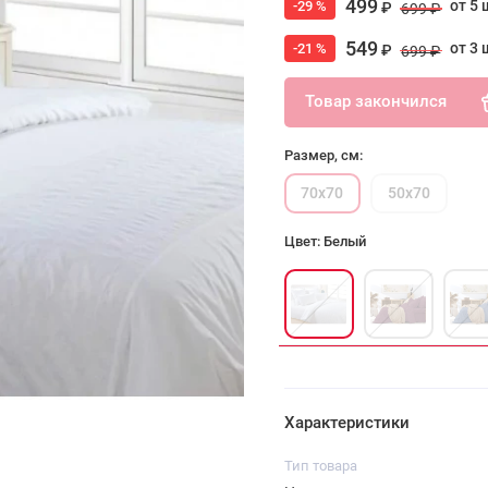
499
от 5 
-29 %
₽
699 ₽
549
от 3 
-21 %
₽
699 ₽
Товар закончился
Размер, см:
70х70
50х70
Цвет: Белый
Характеристики
Тип товара