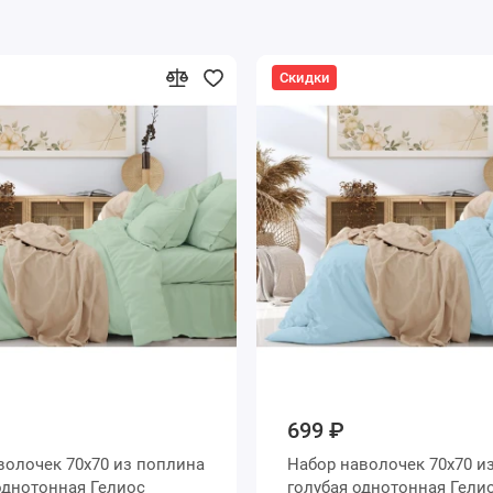
Скидки
699 ₽
0х70 из поплина
Набор наволочек 70х70 из поплина
еленая однотонная Гелиос
голубая однотонная Гели