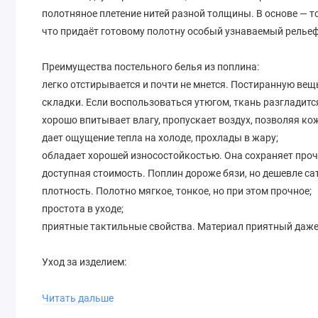
полотняное плетение нитей разной толщины. В основе — то
что придаёт готовому полотну особый узнаваемый рельеф,
Преимущества постельного белья из поплина:
легко отстирывается и почти не мнется. Постиранную вещ
складки. Если воспользоваться утюгом, ткань разгладит
хорошо впитывает влагу, пропускает воздух, позволяя ко
дает ощущение тепла на холоде, прохлады в жару;
обладает хорошей износостойкостью. Она сохраняет проч
доступная стоимость. Поплин дороже бязи, но дешевле са
плотность. Полотно мягкое, тонкое, но при этом прочное;
простота в уходе;
приятные тактильные свойства. Материал приятный даже
Уход за изделием:
Поплин рекомендуется стирать в машине при температуре
отбеливающих агентов. Лучше всего стирать поплин отде
Читать дальше
повреждений.