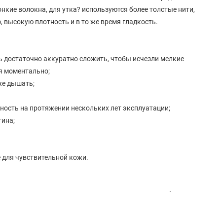
нкие волокна, для утка? используются более толстые нити,
 высокую плотность и в то же время гладкость.
ь достаточно аккуратно сложить, чтобы исчезли мелкие
ся моментально;
же дышать;
ность на протяжении нескольких лет эксплуатации;
тина;
 для чувствительной кожи.
 не выше 40°C, используя мягкие моющие средства без
льно от других материалов, чтобы избежать механических