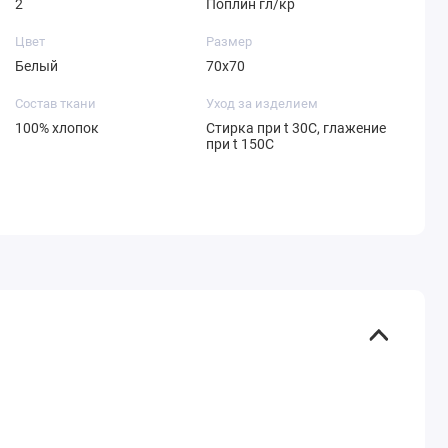
2
Поплин гл/кр
Цвет
Размер
Белый
70х70
Состав ткани
Уход за изделием
100% хлопок
Стирка при t 30С, глажение
при t 150С