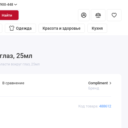
 900-448
Найти
Одежда
Красота и здоровье
Кухня
глаз, 25мл
ласти вокруг глаз, 25мл
Compliment
В сравнение
Бренд
Код товара:
488612