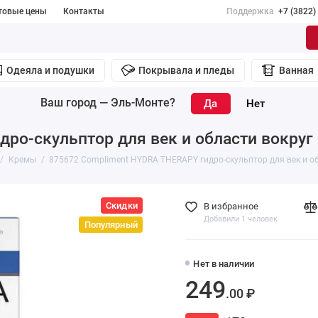
товые цены
Контакты
Поддержка
+7 (3822)
Одеяла и подушки
Покрывала и пледы
Ванная
Ваш город —
Эль-Монте
?
ро-скульптор для век и области вокруг 
Кремы
875672 Compliment HYDRA THERAPY гидро-скульптор для век и об
Скидки
В избранное
Добавили 1 человек
Популярный
Нет в наличии
249
.00 ₽