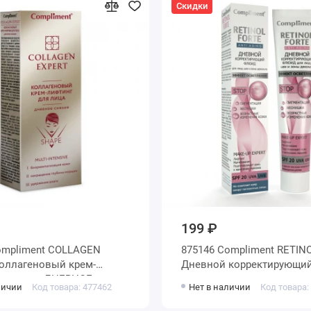
Скидки
199 ₽
ompliment COLLAGEN
875146 Compliment RETIN
оллагеновый крем-
Дневной корректирующи
для лица ДНЕВНОЕ
для лица, шеи и зоны дек
личии
Код товара: 477462
Нет в наличии
Код товара:
 50мл
50мл