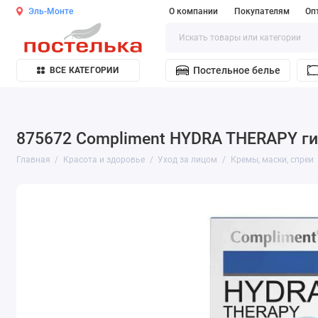
Эль-Монте
О компании
Покупателям
Оп
Постельное белье
ВСЕ КАТЕГОРИИ
875672 Compliment HYDRA THERAPY гид
Главная
Красота и здоровье
Уход за лицом
Кремы, маски, спреи