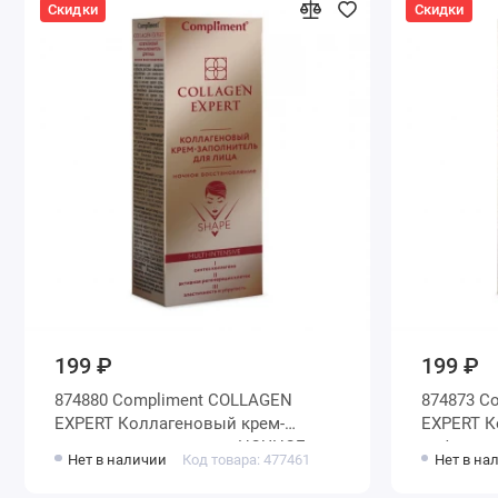
Скидки
Скидки
199 ₽
199 ₽
874880 Compliment COLLAGEN
874873 C
EXPERT Коллагеновый крем-
EXPERT К
заполнитель для лица НОЧНОЕ
лифтинг 
Нет в наличии
Код товара: 477461
Нет в на
ВОССТАНОВЛЕНИЕ, 50мл
СИЯНИЕ,