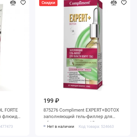
Скидки
199 ₽
OL FORTE
875276 Compliment EXPERT+BOTOX
й флюид
заполняющий гель-филлер для
ольте,
области вокруг глаз, 15мл
 477473
Нет в наличии
Код товара: 524663