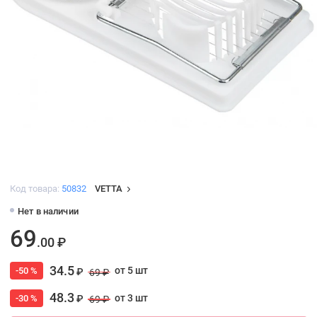
Код товара:
50832
VETTA
Нет в наличии
69
.00 ₽
34.5
от 5 шт
-50 %
₽
69 ₽
48.3
от 3 шт
-30 %
₽
69 ₽