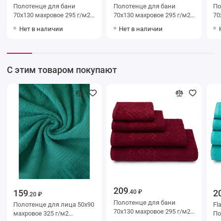
Полотенце для бани
Полотенце для бани
Поло
70х130 махровое 295 г/м2
70х130 махровое 295 г/м2
70х130 м
синее Донецкая
розовое Донецкая
синее
Нет в наличии
Нет в наличии
мануфактура
мануфактура
ма
С этим товаром покупают
209
159
2
.40 ₽
.20 ₽
Полотенце для бани
Полотенце для лица 50х90
Fl
70х130 махровое 295 г/м2
махровое 325 г/м2
По
бордовое Донецкая