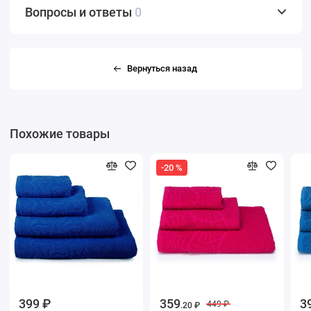
Вопросы и ответы
0
Вернуться назад
Похожие товары
-20 %
399 ₽
359
3
449 ₽
.20 ₽