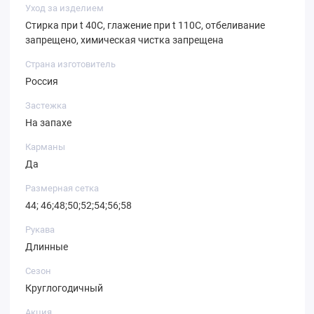
Уход за изделием
Стирка при t 40С, глажение при t 110С, отбеливание
запрещено, химическая чистка запрещена
Страна изготовитель
Россия
Застежка
На запахе
Карманы
Да
Размерная сетка
44; 46;48;50;52;54;56;58
Рукава
Длинные
Сезон
Круглогодичный
Акция