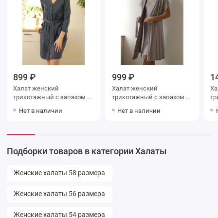
899 ₽
999 ₽
1
Халат женский
Халат женский
Халат
трикотажный с запахом с
трикотажный с запахом с
тр
рукавом 3/4
коротким рукавом
пугов
Нет в наличии
Нет в наличии
бе
Подборки товаров в категории Халаты
Женские халаты 58 размера
Женские халаты 56 размера
Женские халаты 54 размера