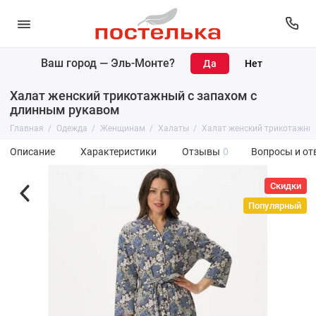
Ваш город —
Эль-Монте
?
Халат женский трикотажный с запахом с
длинным рукавом
Главная
Одежда
Женщинам
Халаты
Халат женский трикотажны
Описание
Характеристики
Отзывы
0
Вопросы и от
Скидки
Популярный