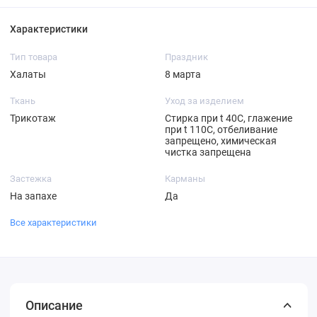
Характеристики
Тип товара
Праздник
Халаты
8 марта
Ткань
Уход за изделием
Трикотаж
Стирка при t 40С, глажение
при t 110С, отбеливание
запрещено, химическая
чистка запрещена
Застежка
Карманы
На запахе
Да
Все характеристики
Описание