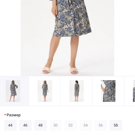
Размер
44
46
48
50
52
54
56
58