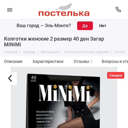
Ваш город —
Эль-Монте
?
Колготки женские 2 размер 40 ден Загар
MiNiMi
Главная
Одежда
Женщинам
Чулочно-носочные изделия
Колготк
Описание
Характеристики
Отзывы
0
Вопросы и от
Скидки