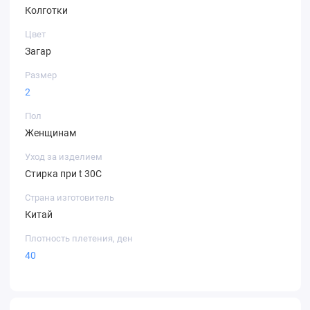
Колготки
Цвет
Загар
Размер
2
Пол
Женщинам
Уход за изделием
Стирка при t 30С
Страна изготовитель
Китай
Плотность плетения, ден
40