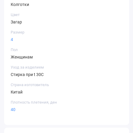
Колготки
Цвет
Загар
Размер
4
Пол
Женщинам
Уход за изделием
Стирка при t 30С
Страна изготовитель
Китай
Плотность плетения, ден
40