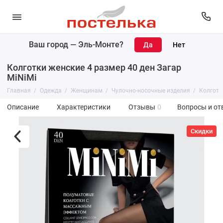
Ваш город —
Эль-Монте
?
Колготки женские 4 размер 40 ден Загар
MiNiMi
Главная
Одежда
Женщинам
Чулочно-носочные изделия
Колготк
Описание
Характеристики
Отзывы
0
Вопросы и от
Скидки