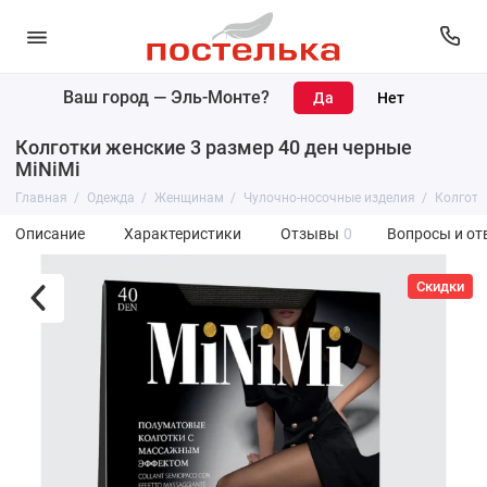
Ваш город —
Эль-Монте
?
Колготки женские 3 размер 40 ден черные
MiNiMi
Главная
Одежда
Женщинам
Чулочно-носочные изделия
Колготк
Описание
Характеристики
Отзывы
0
Вопросы и от
Скидки