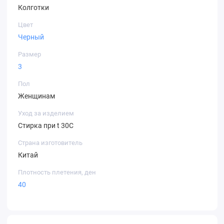
Колготки
Цвет
Черный
Размер
3
Пол
Женщинам
Уход за изделием
Стирка при t 30С
Страна изготовитель
Китай
Плотность плетения, ден
40