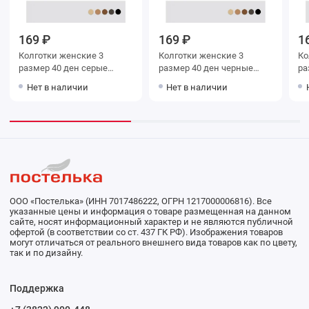
169 ₽
169 ₽
1
Колготки женские 3
Колготки женские 3
Колг
размер 40 ден серые
размер 40 ден черные
раз
MiNiMi
MiNiMi
Mi
Нет в наличии
Нет в наличии
ООО «Постелька» (ИНН 7017486222, ОГРН 1217000006816). Все
указанные цены и информация о товаре размещенная на данном
сайте, носят информационный характер и не являются публичной
офертой (в соответствии со ст. 437 ГК РФ). Изображения товаров
могут отличаться от реального внешнего вида товаров как по цвету,
так и по дизайну.
Поддержка