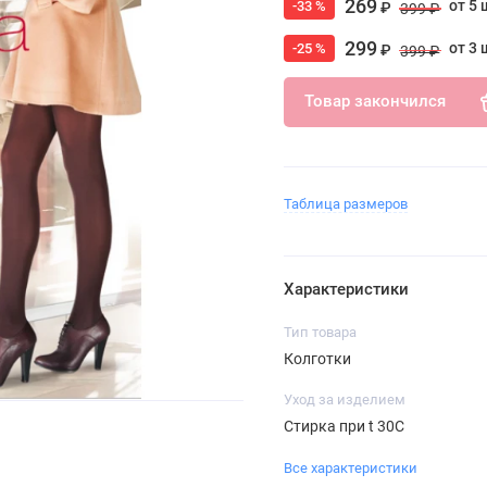
269
от 5 
-33 %
₽
399 ₽
299
от 3 
-25 %
₽
399 ₽
Товар закончился
Таблица размеров
Характеристики
Тип товара
Колготки
Уход за изделием
Стирка при t 30С
Все характеристики