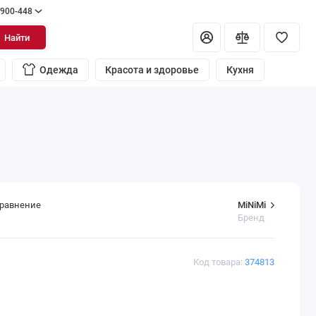
 900-448
Найти
Одежда
Красота и здоровье
Кухня
MiNiMi
сравнение
Бренд
Код товара:
374813