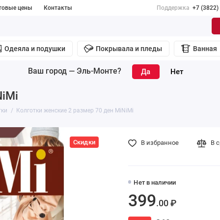
товые цены
Контакты
Поддержка
+7 (3822)
Одеяла и подушки
Покрывала и пледы
Ванная
Ваш город —
Эль-Монте
?
NiMi
тки
Колготки женские 2 размер 70 ден MiNiMi
Скидки
В избранное
В 
Нет в наличии
399
.00 ₽