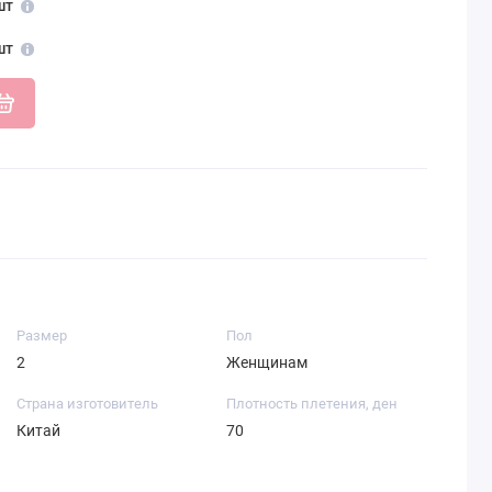
шт
шт
Размер
Пол
2
Женщинам
Страна изготовитель
Плотность плетения, ден
Китай
70