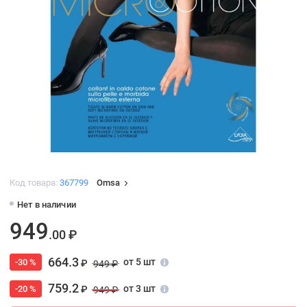
Код товара:
367799
Omsa
Нет в наличии
949
.00 ₽
664.3
от 5 шт
-30 %
₽
949 ₽
759.2
от 3 шт
-20 %
₽
949 ₽