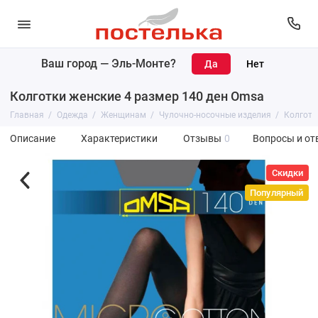
Ваш город —
Эль-Монте
?
Колготки женские 4 размер 140 ден Omsa
Главная
Одежда
Женщинам
Чулочно-носочные изделия
Колготк
Описание
Характеристики
Отзывы
0
Вопросы и от
Скидки
Популярный