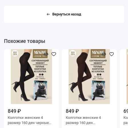
Вернуться назад
Похожие товары
849 ₽
849 ₽
6
Колготки женские 4
Колготки женские 4
Колг
размер 160 ден черные
размер 160 ден
ра
MiNiMi
коричневые MiNiMi