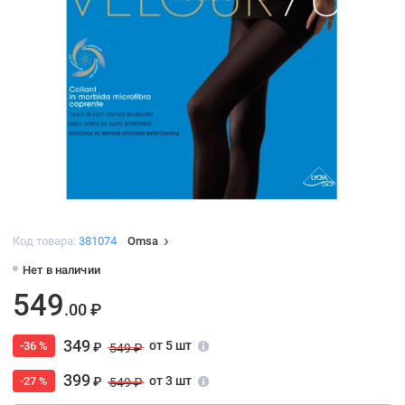
Код товара:
381074
Omsa
Нет в наличии
549
.00 ₽
349
от 5 шт
-36 %
₽
549 ₽
399
от 3 шт
-27 %
₽
549 ₽