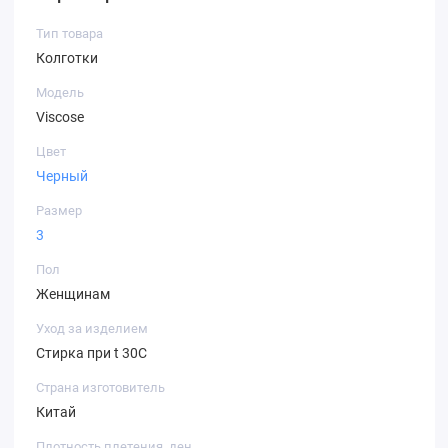
Тип товара
Колготки
Модель
Viscose
Цвет
Черный
Размер
3
Пол
Женщинам
Уход за изделием
Стирка при t 30С
Страна изготовитель
Китай
Плотность плетения, ден