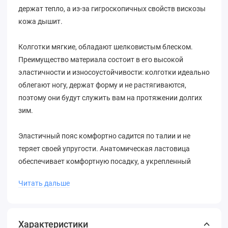
держат тепло, а из-за гигроскопичных свойств вискозы
кожа дышит.
Колготки мягкие, обладают шелковистым блеском.
Преимущество материала состоит в его высокой
эластичности и износоустойчивости: колготки идеально
облегают ногу, держат форму и не растягиваются,
поэтому они будут служить вам на протяжении долгих
зим.
Эластичный пояс комфортно садится по талии и не
теряет своей упругости. Анатомическая ластовица
обеспечивает комфортную посадку, а укрепленный
мысок и плоские невидимые швы делают их
Читать дальше
безупречными.
Состав: 60% вискоза, 30% полиамид, 10% эластан.
Характеристики