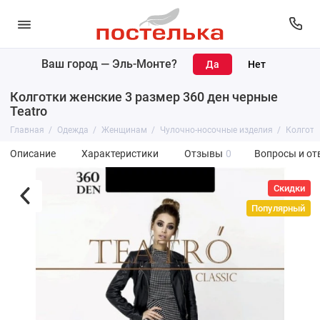
Ваш город —
Эль-Монте
?
Колготки женские 3 размер 360 ден черные
Teatro
Главная
Одежда
Женщинам
Чулочно-носочные изделия
Колготк
Описание
Характеристики
Отзывы
0
Вопросы и от
Скидки
Популярный