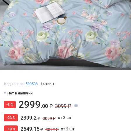
Код товара:
590538
Luxor
Нет в наличии
2999
-3 %
.00 ₽
3099 ₽
2399.2
от 3 шт
-23 %
₽
3099 ₽
2549.15
от 2 шт
-18 %
₽
3099 ₽