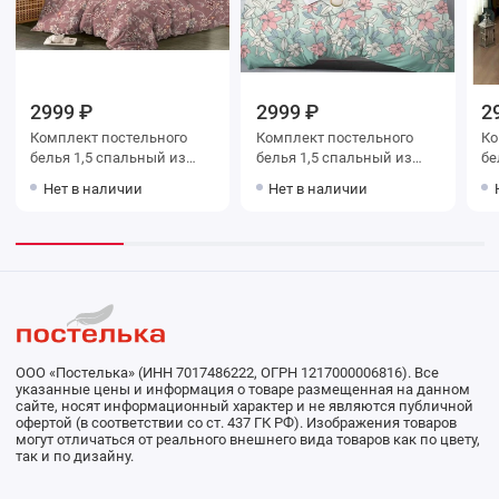
2999 ₽
2999 ₽
2
Комплект постельного
Комплект постельного
Ко
белья 1,5 спальный из
белья 1,5 спальный из
белья 1,
сатина с наволочками
сатина с наволочками
сатина
Нет в наличии
Нет в наличии
70х70 2 шт Цветы Luxor
70х70 2 шт Цветы Luxor
70
ООО «Постелька» (ИНН 7017486222, ОГРН 1217000006816). Все
указанные цены и информация о товаре размещенная на данном
сайте, носят информационный характер и не являются публичной
офертой (в соответствии со ст. 437 ГК РФ). Изображения товаров
могут отличаться от реального внешнего вида товаров как по цвету,
так и по дизайну.