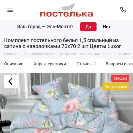
Ваш город —
Эль-Монте
?
Комплект постельного белья 1,5 спальный из
сатина с наволочками 70х70 2 шт Цветы Luxor
Главная
Постельное белье
Комплекты постельного белья
Комплект
Описание
Характеристики
Отзывы
0
Вопросы и от
Скидки
Популярный