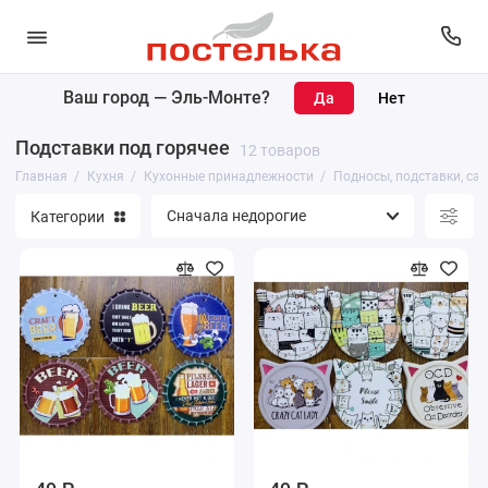
Ваш город —
Эль-Монте
?
Кухонный текстиль
Подставки под горячее
12 товаров
Кухонные принадлежности
Главная
Кухня
Кухонные принадлежности
Подносы, подставки, са
Категории
Чайники и кофейники
Столовая посуда
Посуда для приготовления