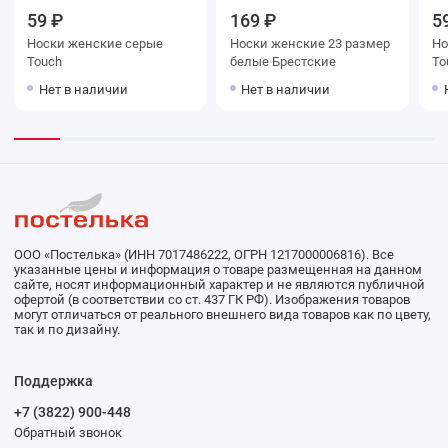
59 ₽
169 ₽
5
Носки женские серые
Носки женские 23 размер
Носки ж
Touch
белые Брестские
To
Нет в наличии
Нет в наличии
ООО «Постелька» (ИНН 7017486222, ОГРН 1217000006816). Все
указанные цены и информация о товаре размещенная на данном
сайте, носят информационный характер и не являются публичной
офертой (в соответствии со ст. 437 ГК РФ). Изображения товаров
могут отличаться от реального внешнего вида товаров как по цвету,
так и по дизайну.
Поддержка
+7 (3822) 900-448
Обратный звонок