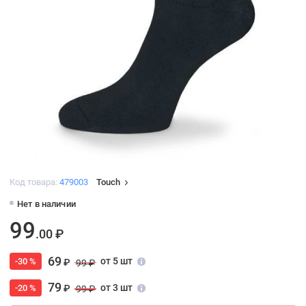
Код товара:
479003
Touch
Нет в наличии
99
.00 ₽
69
от 5 шт
-30 %
₽
99 ₽
79
от 3 шт
-20 %
₽
99 ₽