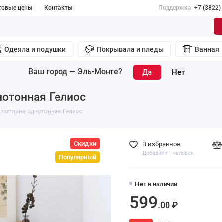
товые цены
Контакты
Поддержка
+7 (3822)
Одеяла и подушки
Покрывала и пледы
Ванная
Ваш город —
Эль-Монте
?
нотонная Гелиос
 поплина однотонная Гелиос
Скидки
В избранное
Добавили 1 человек
Популярный
Нет в наличии
599
.00 ₽