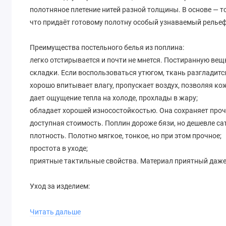
полотняное плетение нитей разной толщины. В основе — то
что придаёт готовому полотну особый узнаваемый рельеф,
Преимущества постельного белья из поплина:
легко отстирывается и почти не мнется. Постиранную вещ
складки. Если воспользоваться утюгом, ткань разгладит
хорошо впитывает влагу, пропускает воздух, позволяя ко
дает ощущение тепла на холоде, прохлады в жару;
обладает хорошей износостойкостью. Она сохраняет проч
доступная стоимость. Поплин дороже бязи, но дешевле са
плотность. Полотно мягкое, тонкое, но при этом прочное;
простота в уходе;
приятные тактильные свойства. Материал приятный даже
Уход за изделием:
Поплин рекомендуется стирать в машине при температуре
отбеливающих агентов. Лучше всего стирать поплин отде
Читать дальше
повреждений.