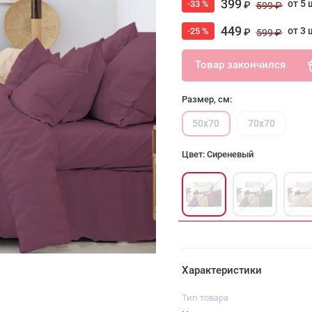
399
от 5 
-33 %
₽
599 ₽
449
от 3 
-25 %
₽
599 ₽
Товар закончился
Размер, см:
50х70
70х70
Цвет: Сиреневый
Характеристики
Тип товара