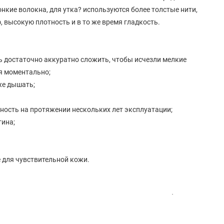
нкие волокна, для утка? используются более толстые нити,
 высокую плотность и в то же время гладкость.
ь достаточно аккуратно сложить, чтобы исчезли мелкие
ся моментально;
же дышать;
ность на протяжении нескольких лет эксплуатации;
тина;
 для чувствительной кожи.
 не выше 40°C, используя мягкие моющие средства без
льно от других материалов, чтобы избежать механических