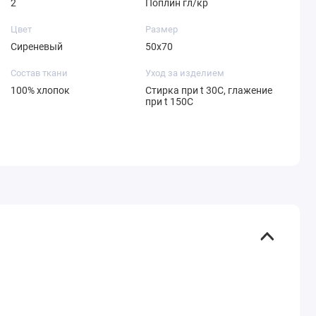
2
Поплин гл/кр
Цвет
Размер
Сиреневый
50х70
Состав ткани
Уход за изделием
100% хлопок
Стирка при t 30С, глажение
при t 150С