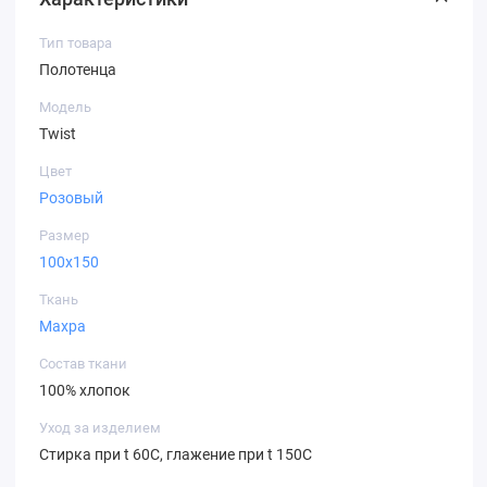
Тип товара
Полотенца
Модель
Twist
Цвет
Розовый
Размер
100х150
Ткань
Махра
Состав ткани
100% хлопок
Уход за изделием
Стирка при t 60С, глажение при t 150С