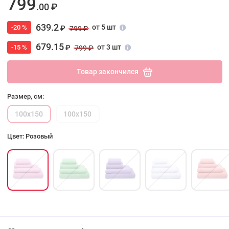
799
.00 ₽
639.2
от 5 шт
-20 %
₽
799 ₽
679.15
от 3 шт
-15 %
₽
799 ₽
Товар закончился
Размер, см:
100х150
100х150
Цвет: Розовый