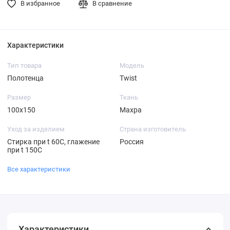
В избранное
В сравнение
Характеристики
Тип товара
Модель
Полотенца
Twist
Размер
Ткань
100х150
Махра
Уход за изделием
Страна изготовитель
Стирка при t 60С, глажение
Россия
при t 150С
Все характеристики
Характеристики