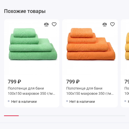
Похожие товары
799 ₽
799 ₽
7
Полотенце для бани
Полотенце для бани
Поло
100х150 махровое 350 г/м2
100х150 махровое 350 г/м2
100х150
зеленое Донецкая
оранжевое Донецкая
желто
Нет в наличии
Нет в наличии
мануфактура Twist
мануфактура Twist
ма