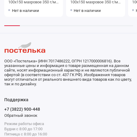
100х150 махровое 350 г/м2
100х150 махровое 350 г/м2
100х150
зеленое Донецкая
оранжевое Донецкая
розо
Нет в наличии
Нет в наличии
мануфактура Twist
мануфактура Twist
ма
ООО «Постелька» (ИНН 7017486222, ОГРН 1217000006816). Все
указанные цены и информация о товаре размещенная на данном
сайте, носят информационный характер и не являются публичной
офертой (в соответствии со ст. 437 ГК РФ). Изображения товаров
могут отличаться от реального внешнего вида товаров как по цвету,
так и по дизайну.
Поддержка
+7 (3822) 900-448
Обратный звонок
Режим работы офиса
Будни с 8:00 до 17:00
Пятница с 8:00 до 16:00