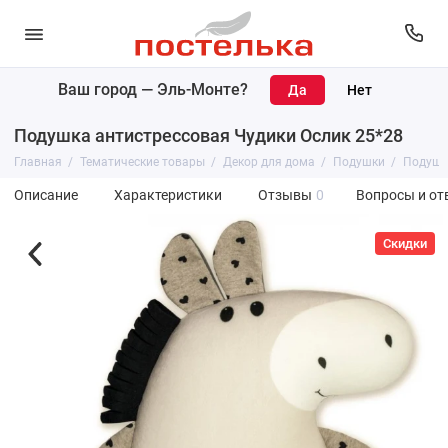
Ваш город —
Эль-Монте
?
Подушка антистрессовая Чудики Ослик 25*28
Главная
Тематические товары
Декор для дома
Подушки
Подушка
Описание
Характеристики
Отзывы
0
Вопросы и от
Скидки