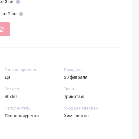
от 3 шт
от 2 шт
Гипоаллергенно
Праздник
Да
23 февраля
Размер
Ткань
40х60
Трикотаж
Наполнитель
Уход за изделием
Пенополиуретан
Хим. чистка