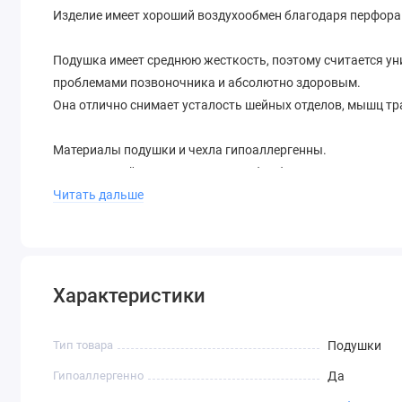
Изделие имеет хороший воздухообмен благодаря перфорац
Подушка имеет среднюю жесткость, поэтому считается ун
проблемами позвоночника и абсолютно здоровым.
Она отлично снимает усталость шейных отделов, мышц тр
Материалы подушки и чехла гипоаллергенны.
Трикотажный чехол выполнен из бамбукового волокна. 
эффектом, хорошей гигроскопичностью и воздухопрониц
Читать дальше
Благодаря наличию молнии на чехле, его можно снять и п
Подушка проста в уходе, длительное время не требует зам
Характеристики
Тип товара
Подушки
Гипоаллергенно
Да