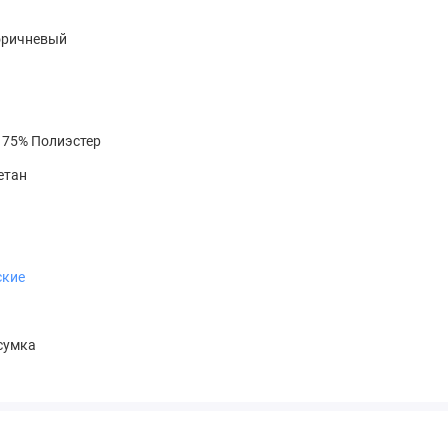
Коричневый
 75% Полиэстер
етан
ские
сумка