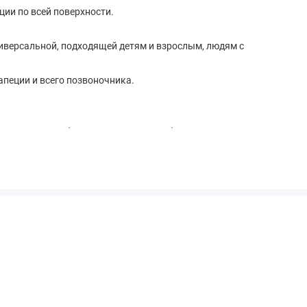
ии по всей поверхности.
иверсальной, подходящей детям и взрослым, людям с
апеции и всего позвоночника.
Этот материал обладает мощным антибактериальным
аемостью.
остирать.
ены и весь срок службы сохраняет свои свойства.