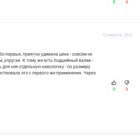
0
0
12 Августа, 2022
о-первых, приятно удивила цена - совсем не
ем, упругая. К тому же есть подшейный валик -
ь для нее отдельную наволочку - по размеру
вствовала это с первого же применения. Через
или. теперь рекомендую всем своим знакомым.
0
0