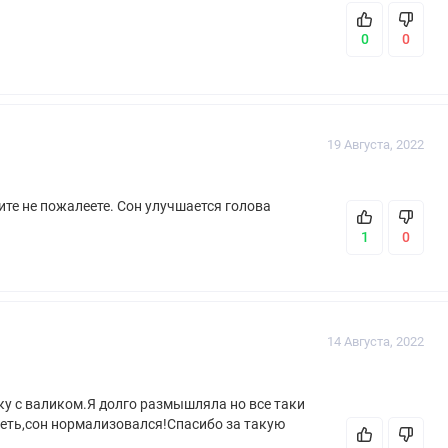
0
0
19 Августа, 2022
ите не пожалеете. Сон улучшается голова
1
0
14 Августа, 2022
ку с валиком.Я долго размышляла но все таки
еть,сон нормализовался!Спасибо за такую