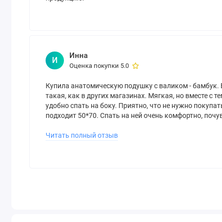
Инна
И
Оценка покупки 5.0
Купила анатомическую подушку с валиком - бамбук. В
такая, как в других магазинах. Мягкая, но вместе с т
удобно спать на боку. Приятно, что не нужно покупат
подходит 50*70. Спать на ней очень комфортно, почу
неделю мой молодой человек захотел такую же. Куп
Читать полный отзыв