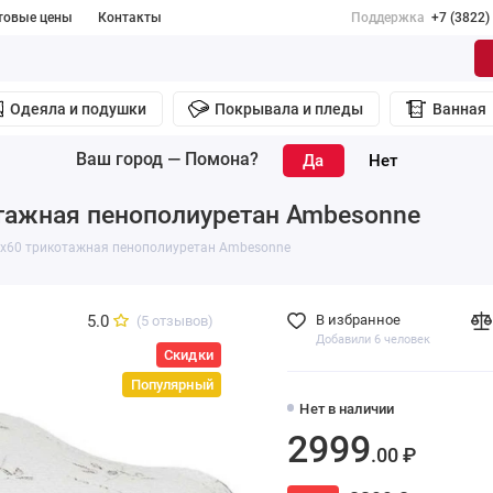
товые цены
Контакты
Поддержка
+7 (3822)
Одеяла и подушки
Покрывала и пледы
Ванная
Ваш город —
Помона
?
тажная пенополиуретан Ambesonne
х60 трикотажная пенополиуретан Ambesonne
5.0
В избранное
(5 отзывов)
Добавили 6 человек
Скидки
Популярный
Нет в наличии
2999
.00 ₽