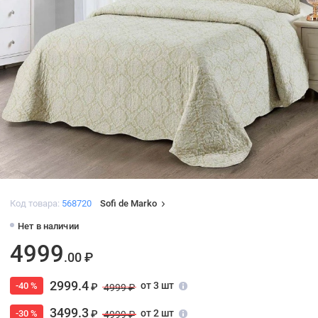
Код товара:
568720
Sofi de Marko
Нет в наличии
4999
.00 ₽
2999.4
от 3 шт
-40 %
₽
4999 ₽
3499.3
от 2 шт
-30 %
₽
4999 ₽