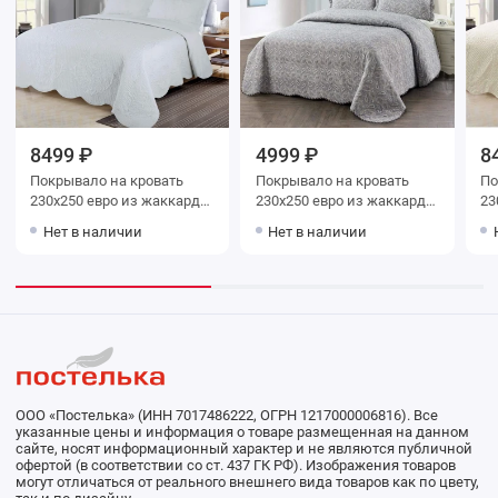
8499 ₽
4999 ₽
8
Покрывало на кровать
Покрывало на кровать
Покр
230х250 евро из жаккарда
230х250 евро из жаккарда
230х250
Sofi de Marko
Sofi de Marko
So
Нет в наличии
Нет в наличии
ООО «Постелька» (ИНН 7017486222, ОГРН 1217000006816). Все
указанные цены и информация о товаре размещенная на данном
сайте, носят информационный характер и не являются публичной
офертой (в соответствии со ст. 437 ГК РФ). Изображения товаров
могут отличаться от реального внешнего вида товаров как по цвету,