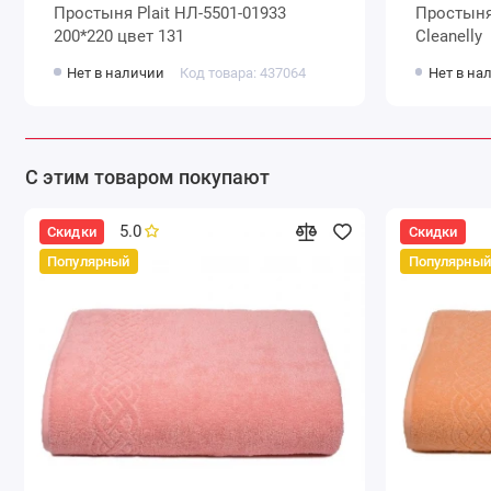
Простыня Plait НЛ-5501-01933
Простыня 200х220 махра 360 г
200*220 цвет 131
Cleanelly
Нет в наличии
Код товара: 437064
Нет в на
С этим товаром покупают
5.0
Скидки
Скидки
Популярный
Популярный