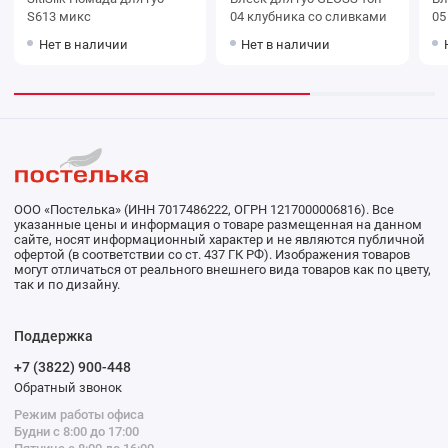
S613 микс
04 клубника со сливками
05
Нет в наличии
Нет в наличии
ООО «Постелька» (ИНН 7017486222, ОГРН 1217000006816). Все
указанные цены и информация о товаре размещенная на данном
сайте, носят информационный характер и не являются публичной
офертой (в соответствии со ст. 437 ГК РФ). Изображения товаров
могут отличаться от реального внешнего вида товаров как по цвету,
так и по дизайну.
Поддержка
+7 (3822) 900-448
Обратный звонок
Режим работы офиса
Будни с 8:00 до 17:00