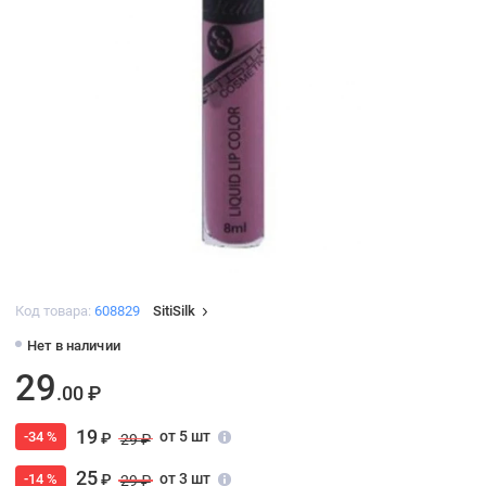
Код товара:
608829
SitiSilk
Нет в наличии
29
.00 ₽
19
от 5 шт
-34 %
₽
29 ₽
25
от 3 шт
-14 %
₽
29 ₽