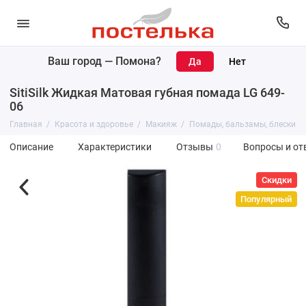
Ваш город —
Помона
?
SitiSilk Жидкая Матовая губная помада LG 649-
06
Главная
Красота и здоровье
Макияж
Помады, бальзамы, блески
Описание
Характеристики
Отзывы
0
Вопросы и от
Скидки
Популярный