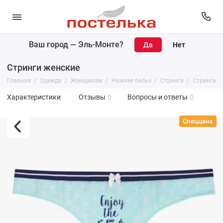
Ваш город —
Эль-Монте
?
Стринги женские
Главная
Одежда
Женщинам
Нижнее белье
Стринги
Стринги ж
Характеристики
Отзывы
0
Вопросы и ответы
0
Спеццена