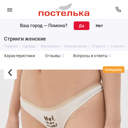
Ваш город —
Помона
?
Стринги женские
Главная
Одежда
Женщинам
Нижнее белье
Стринги
Стринги ж
Характеристики
Отзывы
0
Вопросы и ответы
0
Спеццена