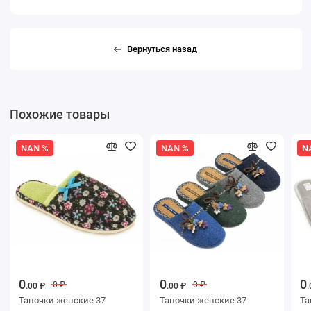
Вернуться назад
Похожие товары
NAN %
NAN %
N
0
0
0
0 ₽
0 ₽
.00 ₽
.00 ₽
.
Тапочки женские 37
Тапочки женские 37
Тапоч