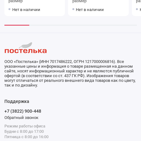
размер
размер
ра
Нет в наличии
Нет в наличии
ООО «Постелька» (ИНН 7017486222, ОГРН 1217000006816). Все
указанные цены и информация о товаре размещенная на данном
сайте, носят информационный характер и не являются публичной
офертой (в соответствии со ст. 437 ГК РФ). Изображения товаров
могут отличаться от реального внешнего вида товаров как по цвету,
так и по дизайну.
Поддержка
+7 (3822) 900-448
Обратный звонок
Режим работы офиса
Будни с 8:00 до 17:00
Пятница с 8:00 до 16:00