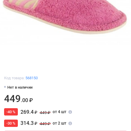
Код товара:
568150
Нет в наличии
449
.00 ₽
269.4
от 4 шт
-40 %
₽
449 ₽
314.3
от 2 шт
-30 %
₽
449 ₽