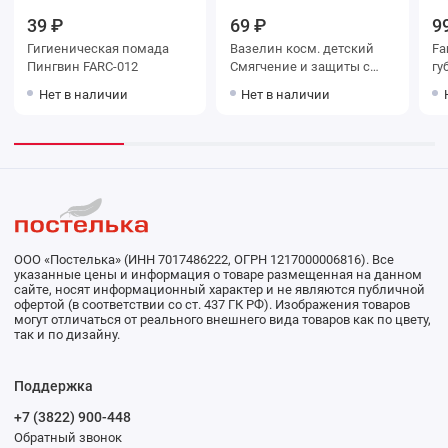
39 ₽
69 ₽
9
Гигиеническая помада
Вазелин косм. детский
Fa
Пингвин FARC-012
Смягчение и защиты с
гу
экстрактом ромашки
Нет в наличии
Нет в наличии
ООО «Постелька» (ИНН 7017486222, ОГРН 1217000006816). Все
указанные цены и информация о товаре размещенная на данном
сайте, носят информационный характер и не являются публичной
офертой (в соответствии со ст. 437 ГК РФ). Изображения товаров
могут отличаться от реального внешнего вида товаров как по цвету,
так и по дизайну.
Поддержка
+7 (3822) 900-448
Обратный звонок