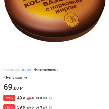
Код товара:
460101
Фитокосметик
Нет в наличии
69
.00 ₽
49
от 5 шт
-29 %
₽
69 ₽
59
от 3 шт
-14 %
₽
69 ₽