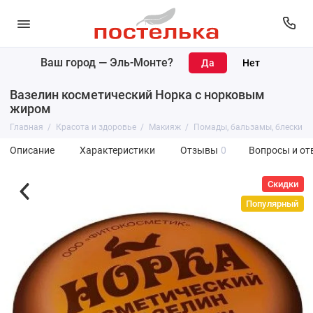
Ваш город —
Эль-Монте
?
Вазелин косметический Норка с норковым
жиром
Главная
Красота и здоровье
Макияж
Помады, бальзамы, блески
Описание
Характеристики
Отзывы
0
Вопросы и от
Скидки
Популярный