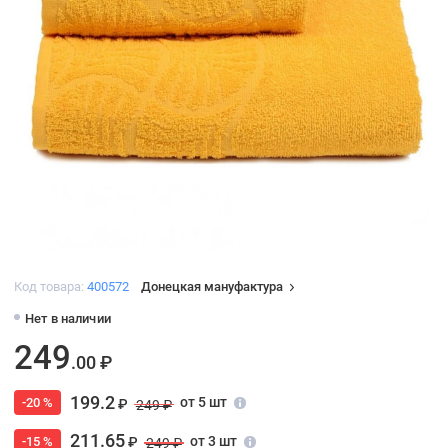
Код товара:
400572
Донецкая мануфактура
Нет в наличии
249
.00 ₽
199.2
от 5 шт
-20 %
₽
249 ₽
211.65
от 3 шт
-15 %
₽
249 ₽