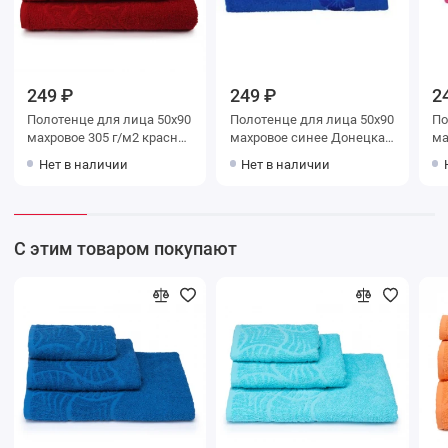
249 ₽
249 ₽
2
Полотенце для лица 50х90
Полотенце для лица 50х90
Полот
махровое 305 г/м2 красное
махровое синее Донецкая
махр
Донецкая мануфактура
мануфактура
До
Нет в наличии
Нет в наличии
С этим товаром покупают