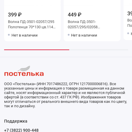
3
399 ₽
449 ₽
Во
Волна ПД-3501-02057/295
Волна ПД-3501-
По
Полотенце 70*130 цв.1148
02057/295/02058
уц
уценка
Полотенце 70*130 цв.1149
Нет в наличии
Нет в наличии
ООО «Постелька» (ИНН 7017486222, ОГРН 1217000006816). Все
указанные цены и информация о товаре размещенная на данном
сайте, носят информационный характер и не являются публичной
офертой (в соответствии со ст. 437 ГК РФ). Изображения товаров
могут отличаться от реального внешнего вида товаров как по цвету,
так и по дизайну.
Поддержка
+7 (3822) 900-448