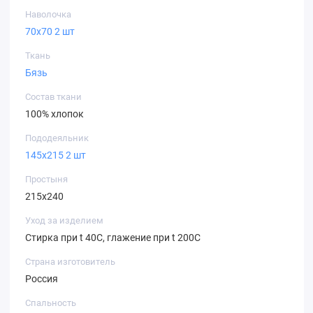
Наволочка
70х70 2 шт
Ткань
Бязь
Состав ткани
100% хлопок
Пододеяльник
145х215 2 шт
Простыня
215х240
Уход за изделием
Стирка при t 40С, глажение при t 200С
Страна изготовитель
Россия
Спальность