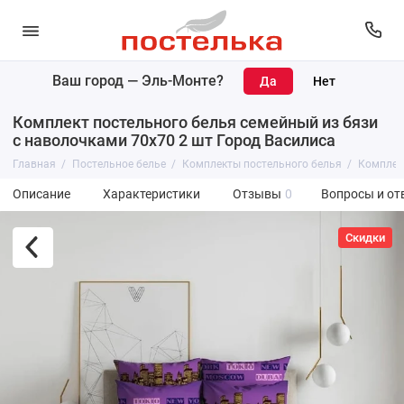
Ваш город —
Эль-Монте
?
Комплект постельного белья семейный из бязи
с наволочками 70х70 2 шт Город Василиса
Главная
Постельное белье
Комплекты постельного белья
Комплект
Описание
Характеристики
Отзывы
0
Вопросы и от
Скидки