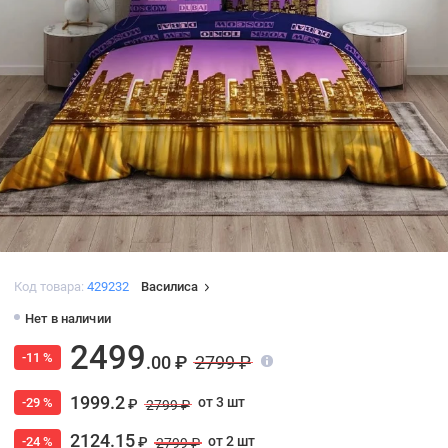
Код товара:
429232
Василиса
Нет в наличии
2499
-11 %
.00 ₽
2799 ₽
1999.2
от 3 шт
-29 %
₽
2799 ₽
2124.15
от 2 шт
-24 %
₽
2799 ₽