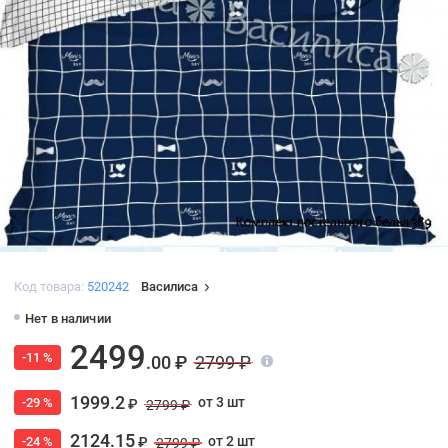
Код товара:
520242
Василиса
Нет в наличии
2499
-11 %
.00 ₽
2799 ₽
1999.2
от 3 шт
-29 %
₽
2799 ₽
2124.15
от 2 шт
-24 %
₽
2799 ₽