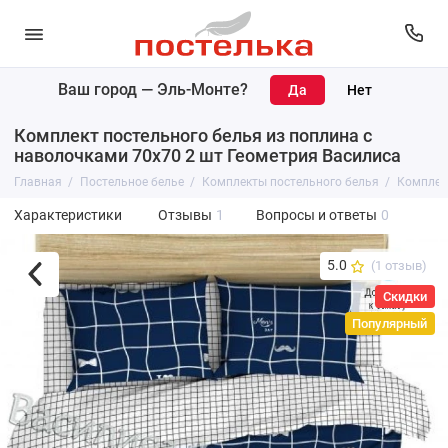
Ваш город —
Эль-Монте
?
Комплект постельного белья из поплина с
наволочками 70х70 2 шт Геометрия Василиса
Главная
Постельное белье
Комплекты постельного белья
Комплект
Характеристики
Отзывы
1
Вопросы и ответы
0
5.0
(1 отзыв)
Скидки
Популярный