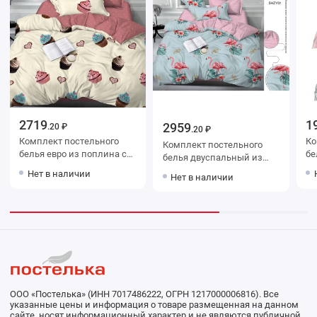
2719
1
2959
.20 ₽
.20 ₽
Комплект постельного
Ко
Комплект постельного
белья евро из поплина с
белья и
белья двуспальный из
наволочками 70х70 2 шт
на
сатина с наволочками
Нет в наличии
Нет в наличии
Рисунок Kuzina
Цв
70х70 2 шт Животные
Luxor
ООО «Постелька» (ИНН 7017486222, ОГРН 1217000006816). Все
указанные цены и информация о товаре размещенная на данном
сайте, носят информационный характер и не являются публичной