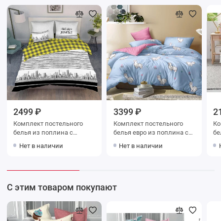
2499 ₽
3399 ₽
2
Комплект постельного
Комплект постельного
Ко
белья из поплина с
белья евро из поплина с
белья евр
наволочками 70х70 2 шт
наволочками 70х70 2 шт
на
Нет в наличии
Нет в наличии
Город Василиса
Животные Kuzina
Жи
С этим товаром покупают