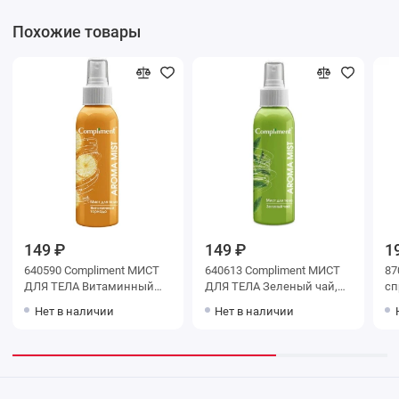
Похожие товары
149 ₽
149 ₽
1
640590 Compliment МИСТ
640613 Compliment МИСТ
87
ДЛЯ ТЕЛА Витаминный
ДЛЯ ТЕЛА Зеленый чай,
сп
торнадо, 150мл
150мл
эк
Нет в наличии
Нет в наличии
20