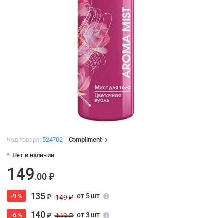
Код товара:
524702
Compliment
Нет в наличии
149
.00 ₽
135
от 5 шт
-9 %
₽
149 ₽
140
от 3 шт
-6 %
₽
149 ₽