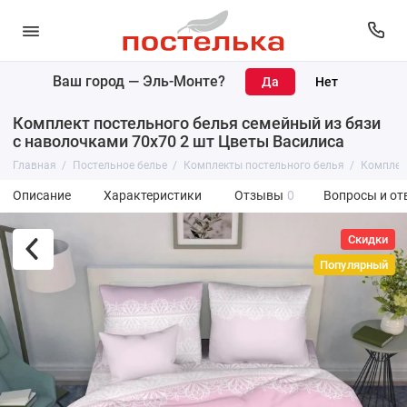
Ваш город —
Эль-Монте
?
Комплект постельного белья семейный из бязи
с наволочками 70х70 2 шт Цветы Василиса
Главная
Постельное белье
Комплекты постельного белья
Комплект
Описание
Характеристики
Отзывы
0
Вопросы и от
Скидки
Популярный