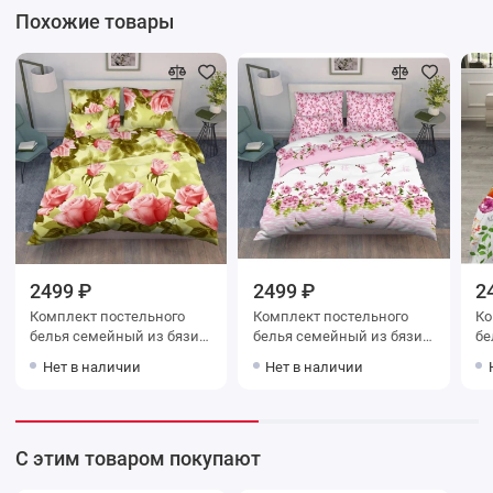
Похожие товары
2499 ₽
2499 ₽
2
Комплект постельного
Комплект постельного
Ко
белья семейный из бязи с
белья семейный из бязи с
белья сем
наволочками 70х70 2 шт
наволочками 70х70 2 шт
на
Нет в наличии
Нет в наличии
Цветы Василиса
Цветы Василиса
Цв
С этим товаром покупают