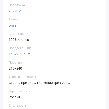
Наволочка
70х70 2 шт
Ткань
Бязь
Состав ткани
100% хлопок
Пододеяльник
145х215 2 шт
Простыня
215х240
Уход за изделием
Стирка при t 40С, глажение при t 200С
Страна изготовитель
Россия
Спальность