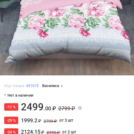
Код товара:
491675
Василиса
Нет в наличии
2499
-11 %
.00 ₽
2799 ₽
1999.2
от 3 шт
-29 %
₽
2799 ₽
2124.15
от 2 шт
-24 %
₽
2799 ₽