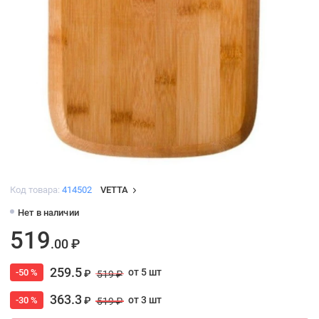
Код товара:
414502
VETTA
Нет в наличии
519
.00 ₽
259.5
от 5 шт
-50 %
₽
519 ₽
363.3
от 3 шт
-30 %
₽
519 ₽