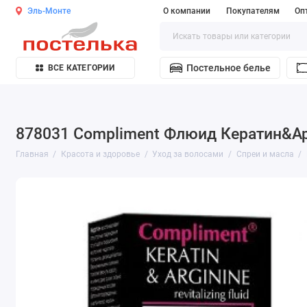
Эль-Монте
О компании
Покупателям
Оп
Постельное белье
ВСЕ КАТЕГОРИИ
878031 Compliment Флюид Кератин&Ар
Главная
Красота и здоровье
Уход за волосами
Спреи и масла