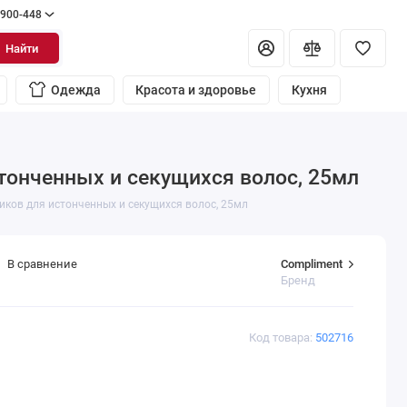
 900-448
Найти
Одежда
Красота и здоровье
Кухня
тонченных и секущихся волос, 25мл
ков для истонченных и секущихся волос, 25мл
Compliment
В сравнение
Бренд
Код товара:
502716