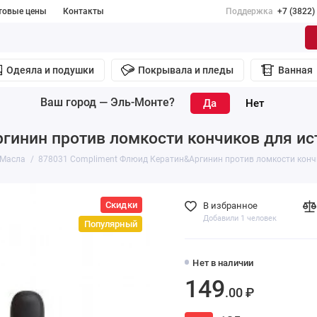
товые цены
Контакты
Поддержка
+7 (3822)
Одеяла и подушки
Покрывала и пледы
Ванная
Ваш город —
Эль-Монте
?
гинин против ломкости кончиков для ис
Масла
878031 Compliment Флюид Кератин&Аргинин против ломкости кончи
Скидки
В избранное
Добавили 1 человек
Популярный
Нет в наличии
149
.00 ₽