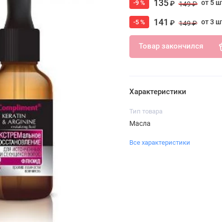
135
от 5 ш
-9 %
₽
149 ₽
141
от 3 ш
-5 %
₽
149 ₽
Товар закончился
Характеристики
Тип товара
Масла
Все характеристики