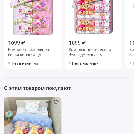
1699 ₽
1699 ₽
1
Комплект постельного
Комплект постельного
Ко
белья детский 1,5
белья детский 1,5
белья 
спальный из бязи с
спальный из бязи с
сп
Нет в наличии
Нет в наличии
наволочкой 70х70
наволочкой 70х70
на
Животные Василиса
Животные Василиса
Жи
С этим товаром покупают