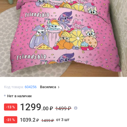
Код товара:
604256
Василиса
Нет в наличии
1299
-13 %
.00 ₽
1499 ₽
1039.2
от 3 шт
-31 %
₽
1499 ₽