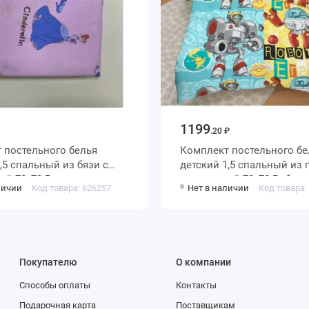
1199
.20 ₽
 постельного белья
Комплект постельного бе
детский 1,5 спальный из поплина с
ой 70х70 Рисунок
наволочкой 70х70 Робот
личии
Код товара: 626257
Нет в наличии
Код товара:
Василиса
Покупателю
О компании
Способы оплаты
Контакты
Подарочная карта
Поставщикам