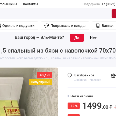
товые цены
Контакты
Поддержка
+7 (3822)
Одеяла и подушки
Покрывала и пледы
Ванная
Ваш город —
Эль-Монте
?
1,5 спальный из бязи с наволочкой 70х
кт постельного белья детский 1,5 спальный из бязи с наволочкой 70х70 Жи
Скидки
В избранное
Добавили 1 человек
Популярный
Нет в наличии
1499
-12 %
.00 ₽