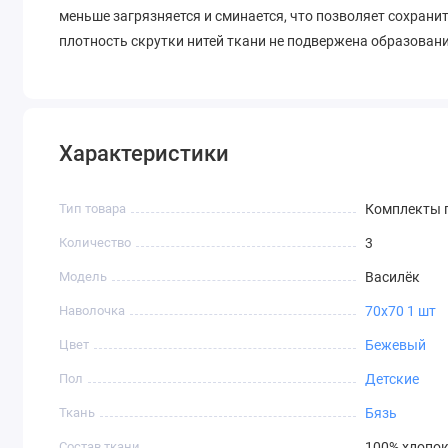
меньше загрязняется и сминается, что позволяет сохрани
плотность скрутки нитей ткани не подвержена образова
Характеристики
Тип товара
Комплекты п
Количество
3
Модель
Василёк
Наволочка
70х70 1 шт
Цвет
Бежевый
Пол
Детские
Ткань
Бязь
Состав ткани
100% хлопо