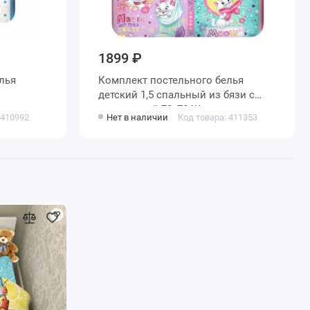
1899 ₽
лья
Комплект постельного белья
детский 1,5 спальный из бязи с
ные
наволочкой 70х70 Животные
 410992
Нет в наличии
Код товара: 411353
Василиса