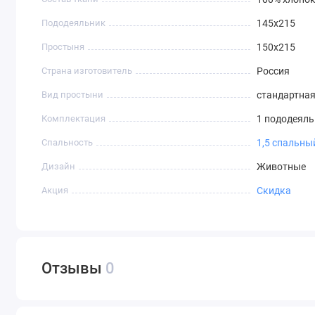
Пододеяльник
145х215
Простыня
150х215
Страна изготовитель
Россия
Вид простыни
стандартна
Комплектация
1 пододеяль
Спальность
1,5 спальны
Дизайн
Животные
Акция
Скидка
Отзывы
0