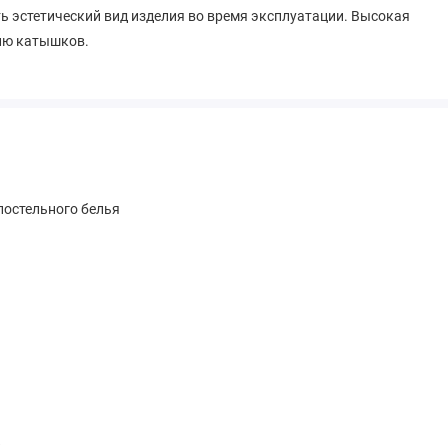
ть эстетический вид изделия во время эксплуатации. Высокая
нию катышков.
остельного белья
к