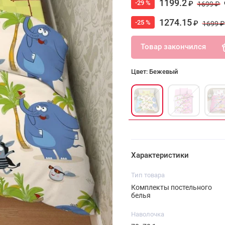
1199.2
-29 %
₽
1699 ₽
1274.15
-25 %
₽
1699 ₽
Товар закончился
Цвет: Бежевый
Характеристики
Тип товара
Комплекты постельного
белья
Наволочка