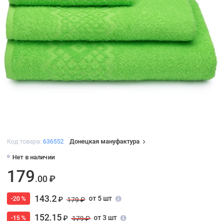
Код товара:
636552
Донецкая мануфактура
Нет в наличии
179
.00 ₽
143.2
от 5 шт
-20 %
₽
179 ₽
152.15
от 3 шт
-15 %
₽
179 ₽