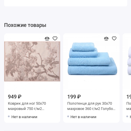
Похожие товары
949 ₽
199 ₽
1
Коврик для ног 50х70
Полотенце для рук 30х70
Полот
махровый 750 г/м2
махровое 360 г/м2 Голубой
махров
розовый Донецкая
Донецкая мануфактура
До
Нет в наличии
Нет в наличии
мануфактура Sogno
invernale