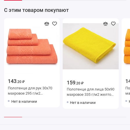
С этим товаром покупают
143
1
159
.20 ₽
.20 ₽
Полотенце для рук 30х70
Полот
Полотенце для лица 50х90
махровое 295 г/м2
махр
махровое 335 г/м2 желтое
Оранжевый Донецкая
Ора
Донецкая мануфактура
Нет в наличии
Нет в наличии
мануфактура
ма