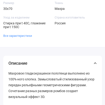
Размер
Ткань
30х70
Махра
Уход за изделием
Страна изготовитель
Стирка при t 40С, глажение
Россия
при t 150С
Все характеристики
Описание
Махровое гладкокрашеное полотенце выполнено из
100%-ного хлопка. Замысловатый стилизованный узор
передан рельефными геометрическими фигурами.
Сочетание разных размеров ромбов создает
визуальный эффект 3D.