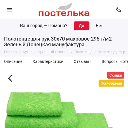
Ваш город —
Помона
?
Полотенце для рук 30х70 махровое 295 г/м2
Зеленый Донецкая мануфактура
Главная
Кухня
Кухонный текстиль
Полотенца
Полотенце для ру
Описание
Характеристики
Отзывы
0
Вопросы и от
Скидки
Популярный