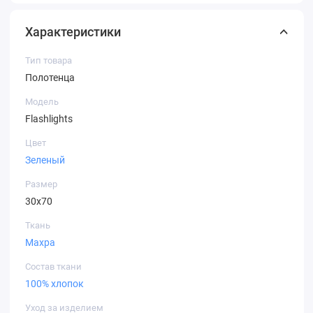
Характеристики
Тип товара
Полотенца
Модель
Flashlights
Цвет
Зеленый
Размер
30х70
Ткань
Махра
Состав ткани
100% хлопок
Уход за изделием