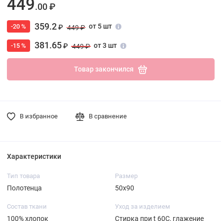
449
.00 ₽
359.2
от 5 шт
-20 %
₽
449 ₽
381.65
от 3 шт
-15 %
₽
449 ₽
Товар закончился
В избранное
В сравнение
Характеристики
Тип товара
Размер
Полотенца
50х90
Состав ткани
Уход за изделием
100% хлопок
Стирка при t 60С, глажение