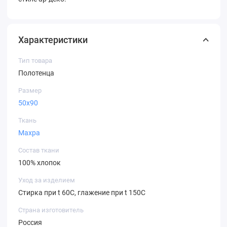
Характеристики
Тип товара
Полотенца
Размер
50х90
Ткань
Махра
Состав ткани
100% хлопок
Уход за изделием
Стирка при t 60С, глажение при t 150С
Страна изготовитель
Россия