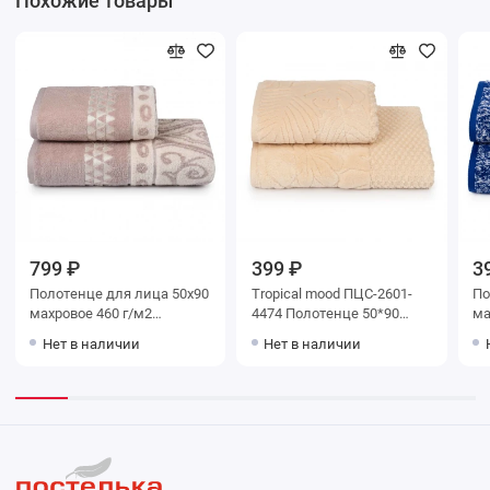
Похожие товары
799 ₽
399 ₽
3
Полотенце для лица 50х90
Tropical mood ПЦС-2601-
Полот
махровое 460 г/м2
4474 Полотенце 50*90
махр
бежевое Донецкая
цв.19-3906
До
Нет в наличии
Нет в наличии
мануфактура Delizioso
Je