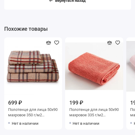
Вернуться назад
Похожие товары
699 ₽
199 ₽
1
Полотенце для лица 50х90
Полотенце для лица 50х90
Полот
махровое 350 г/м2
махровое 335 г/м2
махров
Бежевый, Красный
Персиковый Донецкая
До
Нет в наличии
Нет в наличии
Донецкая мануфактура
мануфактура
Barbara New