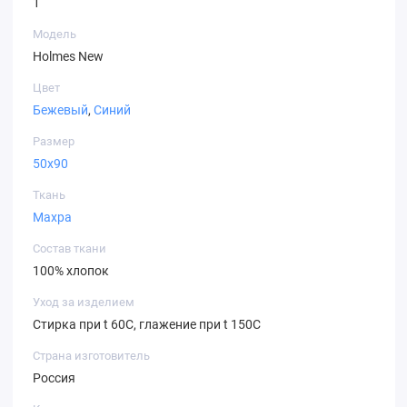
1
Модель
Holmes New
Цвет
Бежевый
,
Синий
Размер
50х90
Ткань
Махра
Состав ткани
100% хлопок
Уход за изделием
Стирка при t 60С, глажение при t 150С
Страна изготовитель
Россия