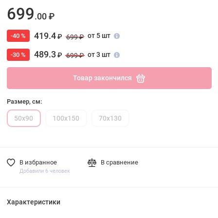
699
.00 ₽
419.4
от 5 шт
-40 %
₽
699 ₽
489.3
от 3 шт
-30 %
₽
699 ₽
Товар закончился
Размер, см:
50х90
100х150
70х130
В избранное
В сравнение
Добавили 6 человек
Характеристики