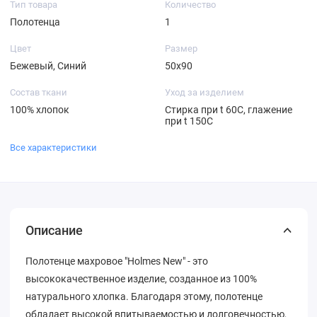
Тип товара
Количество
Полотенца
1
Цвет
Размер
Бежевый, Синий
50х90
Состав ткани
Уход за изделием
100% хлопок
Стирка при t 60С, глажение
при t 150С
Все характеристики
Описание
Полотенце махровое "Holmes New" - это
высококачественное изделие, созданное из 100%
натурального хлопка. Благодаря этому, полотенце
обладает высокой впитываемостью и долговечностью,