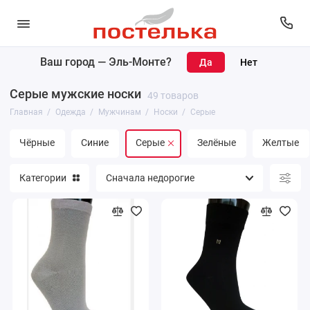
Ваш город —
Эль-Монте
?
Женщинам
Серые мужские носки
49 товаров
Мужчинам
Главная
Одежда
Мужчинам
Носки
Серые
Чёрные
Синие
Серые
Зелёные
Желтые
Категории