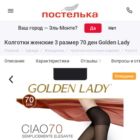
Ваш город —
Эль-Монте
?
Колготки женские 3 размер 70 ден Golden Lady
Главная
Одежда
Женщинам
Чулочно-носочные изделия
Колготк
Описание
Характеристики
Отзывы
0
Вопросы и от
Спеццена