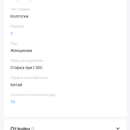
Тип товара
Колготки
Размер
3
Пол
Женщинам
Уход за изделием
Стирка при t 30С
Страна изготовитель
Китай
Плотность плетения, ден
70
Отзывы
0