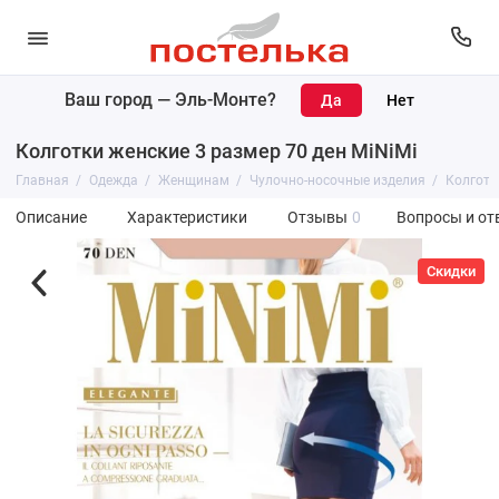
Ваш город —
Эль-Монте
?
Колготки женские 3 размер 70 ден MiNiMi
Главная
Одежда
Женщинам
Чулочно-носочные изделия
Колготк
Описание
Характеристики
Отзывы
0
Вопросы и от
Скидки