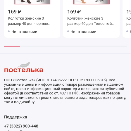
169 ₽
169 ₽
1
Колготки женские 3
Колготки женские 3
Колг
размер 40 ден черные
размер 40 ден Телесный
Teatro
Teatro
Нет в наличии
Нет в наличии
ООО «Постелька» (ИНН 7017486222, ОГРН 1217000006816). Все
указанные цены и информация о товаре размещенная на данном
сайте, носят информационный характер и не являются публичной
офертой (в соответствии со ст. 437 ГК РФ). Изображения товаров
могут отличаться от реального внешнего вида товаров как по цвету,
так и по дизайну.
Поддержка
+7 (3822) 900-448