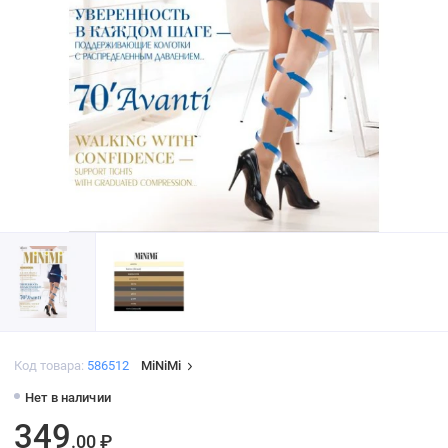
Код товара:
586512
MiNiMi
Нет в наличии
349
.00 ₽