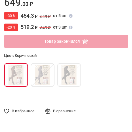
649
.00 ₽
454.3
от 5 шт
-30 %
₽
649 ₽
519.2
от 3 шт
-20 %
₽
649 ₽
Товар закончился
Цвет: Коричневый
В избранное
В сравнение