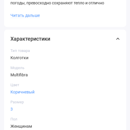
погоды, превосходно сохраняют тепло и отлично
сочетаются с самой разной одеждой. Прекрасный
Читать дальше
подарок на любой праздник.
Состав: 90% полиамид, 10% эластан.
Характеристики
Тип товара
Колготки
Модель
Multifibra
Цвет
Коричневый
Размер
3
Пол
Женщинам