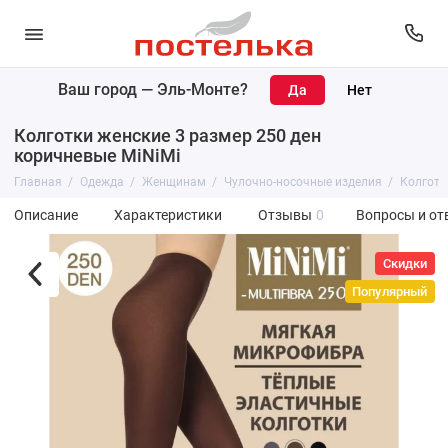
Ваш город —
Эль-Монте
?
Колготки женские 3 размер 250 ден
коричневые MiNiMi
Главная
Одежда
Женщинам
Чулочно-носочные изделия
Колготк
Описание
Характеристики
Отзывы
0
Вопросы и от
Скидки
Популярный