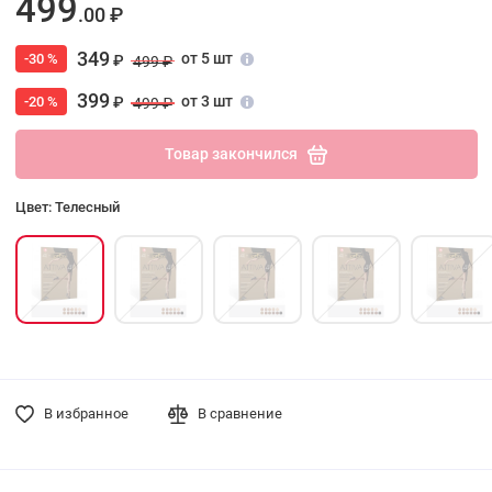
499
.00 ₽
349
от 5 шт
-30 %
₽
499 ₽
399
от 3 шт
-20 %
₽
499 ₽
Товар закончился
Цвет: Телесный
В избранное
В сравнение