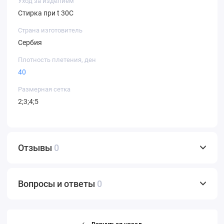
Уход за изделием
Стирка при t 30С
Страна изготовитель
Сербия
Плотность плетения, ден
40
Размерная сетка
2;3;4;5
Отзывы
0
Вопросы и ответы
0