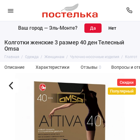
Ваш город —
Эль-Монте
?
Колготки женские 3 размер 40 ден Телесный
Omsa
Главная
Одежда
Женщинам
Чулочно-носочные изделия
Колготк
Описание
Характеристики
Отзывы
0
Вопросы и от
Скидки
Популярный