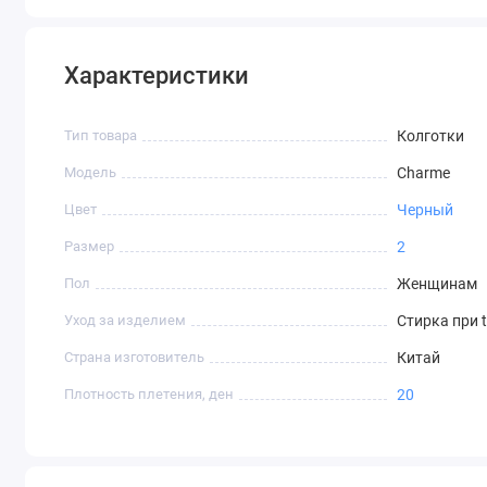
Характеристики
Тип товара
Колготки
Модель
Charme
Цвет
Черный
Размер
2
Пол
Женщинам
Уход за изделием
Стирка при 
Страна изготовитель
Китай
Плотность плетения, ден
20