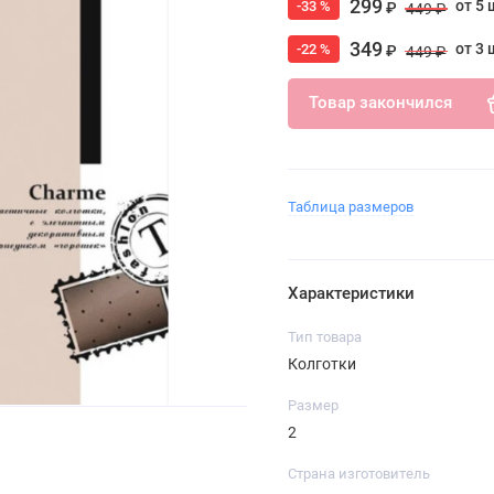
299
от 5 
-33 %
₽
449 ₽
349
от 3 
-22 %
₽
449 ₽
Товар закончился
Таблица размеров
Характеристики
Тип товара
Колготки
Размер
2
Страна изготовитель