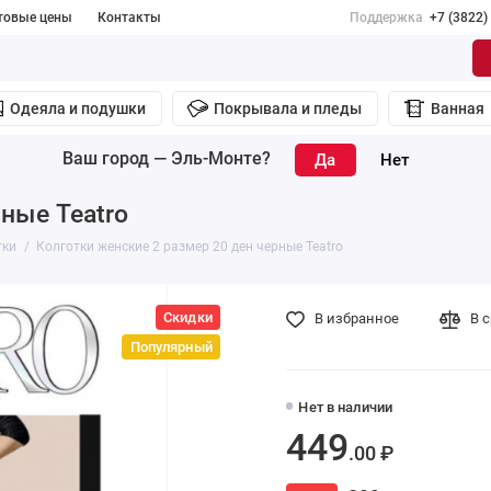
товые цены
Контакты
Поддержка
+7 (3822)
Одеяла и подушки
Покрывала и пледы
Ванная
Ваш город —
Эль-Монте
?
ные Teatro
тки
Колготки женские 2 размер 20 ден черные Teatro
Скидки
В избранное
В 
Популярный
Нет в наличии
449
.00 ₽